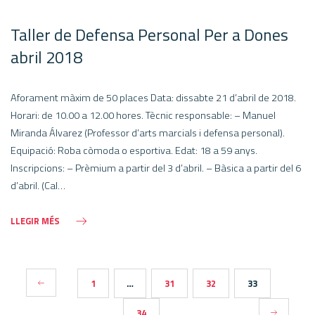
Taller de Defensa Personal Per a Dones
abril 2018
Aforament màxim de 50 places Data: dissabte 21 d’abril de 2018.
Horari: de 10.00 a 12.00 hores. Tècnic responsable: – Manuel
Miranda Álvarez (Professor d’arts marcials i defensa personal).
Equipació: Roba còmoda o esportiva. Edat: 18 a 59 anys.
Inscripcions: – Prèmium a partir del 3 d’abril. – Bàsica a partir del 6
d’abril. (Cal…
LLEGIR MÉS
NAVEGACIÓN
1
…
31
32
33
34