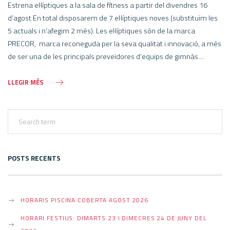
Estrena el·líptiques a la sala de fítness a partir del divendres 16
d’agost En total disposarem de 7 el·líptiques noves (substituïm les
5 actuals i n’afegim 2 més). Les el·líptiques són de la marca
PRECOR, marca reconeguda per la seva qualitat i innovació, a més
de ser una de les principals preveïdores d’equips de gimnàs…
LLEGIR MÉS
POSTS RECENTS
HORARIS PISCINA COBERTA AGOST 2026
HORARI FESTIUS: DIMARTS 23 I DIMECRES 24 DE JUNY DEL