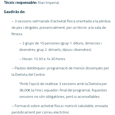
Tècnic responsable:
Alan Imperial.
Gaudiràs de:
– 3 sessions setmanals d’activitat física orientada a la pèrdua
de pes i dirigides, presencialment, per un tècnic a la sala de
fitness.
– 2 grups de 10 persones (grup 1: dilluns, dimecres i
divendres; grup 2: dimarts, dijous i divendres).
– Horari: 13.30 a 14.30 hores.
– Pautes dietètiques i programació de menús dissenyats per
la Dietista del Centre.
*Amb l’opció de realitzar 3 sessions amb la Dietista per
38,00€ (a l’inici, equador i final del programa). Aquestes
sessions no són obligatòries, però si aconsellables.
– Formació sobre activitat física i nutrició saludable, enviada
periòdicament per correu electrònic.