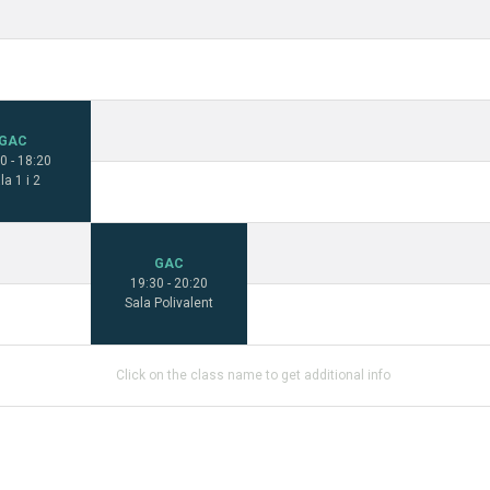
GAC
0 - 18:20
la 1 i 2
GAC
19:30 - 20:20
Sala Polivalent
Click on the class name to get additional info