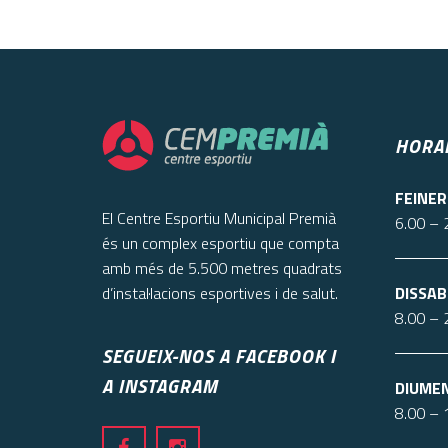
HORAR
FEINER
El Centre Esportiu Municipal Premià
6.00 – 
és un complex esportiu que compta
amb més de 5.500 metres quadrats
d’instal·lacions esportives i de salut.
DISSAB
8.00 – 
SEGUEIX-NOS A FACEBOOK I
A INSTAGRAM
DIUMEN
8.00 – 