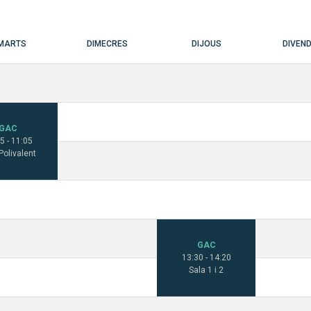
IMARTS
DIMECRES
DIJOUS
DIVEN
GAC
5 - 11:05
Polivalent
GAC
13:30 - 14:20
Sala 1 i 2