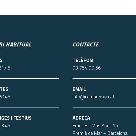
I HABITUAL
CONTACTE
S
TELÈFON
21.45
93 754 90 56
TES
EMAIL
20.45
info@cempremia.cat
GES I FESTIUS
ADREÇA
13.45
Francesc Mas Abril, 16
Premià de Mar – Barcelona